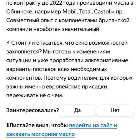
по контракту до 2022 года производили масла в
Обнинске, например Mobil, Total, Castol и пр.
Совместный опыт с компонентами британской
компании наработан значительный.
⚡️ Стоит ли опасаться, что окно возможностей
захлопнется? Мы готовы к изменениям
ситуации и уже проработали альтернативные
варианты поставок всех необходимых
компонентов. Поэтому водителям, для которых
важны именно европейские присадки,
переживать не о чем.
Заинтересовались?
Да
Нет
Добавить в
⬇️Листайте вниз, чтобы
перейти на сайт и
корзину
Позвонить
заказать моторное масло